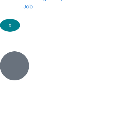
Job
X
Vi er et team af behandlere bestående af
kiroprak
og behandling af problemer i hele bevægeapparate