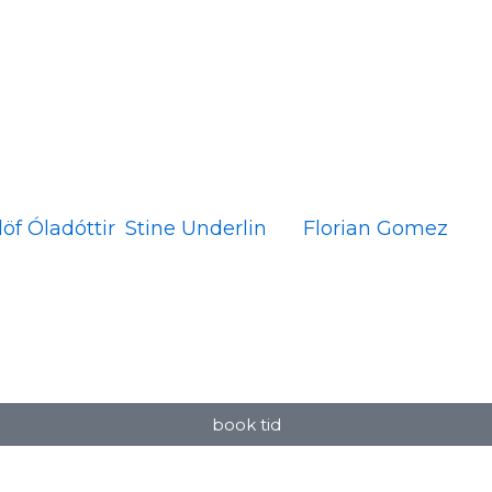
 behandlingen.
 Hvis du gerne vil høre mere inden du bestiller tid
löf Óladóttir
,
Stine Underlin
og
Florian Gomez
.
book tid