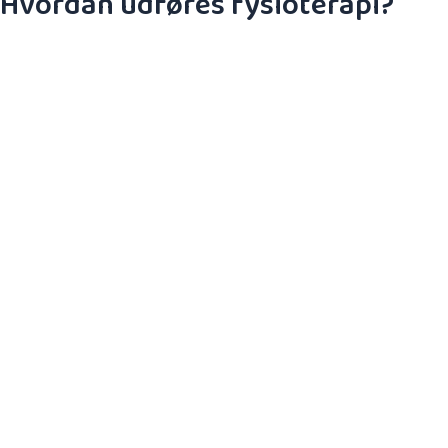
Hvordan udføres fysioterapi?
Fysioterapi har blandt andet til mål at mindske
og mønstre. Dette gør vi blandt andet gennem:
Bløddelsbehandling
Medicinsk akupunktur
Ergonomi og forbedret kropsholdning
TRX og kettlebell teknik og træning
Smertehåndtering
”Functional movement screen” (bevægel
Postural træning
Balancetræning
Styrke-, stabilitets- og mobilitetstræning
Øvelsesterapi
Hjemmeøvelsesprogrammer
Efterfødselstræning