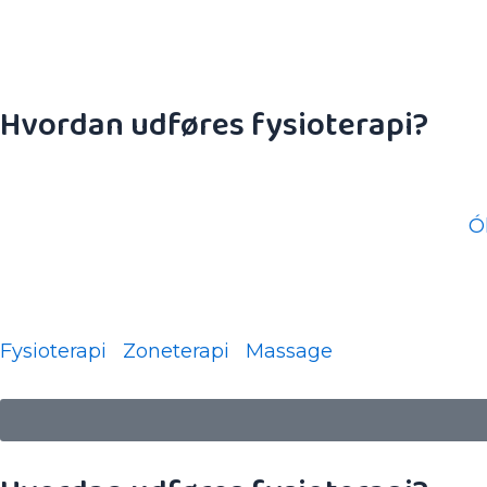
Det kan være en god idé at medbringe shorts til
Hvordan udføres fysioterapi?
Du kan booke tid online hos din fysioterapeut her.
Behandlingerne varetages af fysioterapeuterne
Ó
Læs mere om:
Fysioterapi
|
Zoneterapi
|
Massage