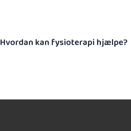
Hvordan kan fysioterapi hjælpe?
Med rådgivning, træning, ergonomi og fokus på gen
afhjælpe smerte, fremme heling, forkorte restituti
Vi anerkender, at hver person har deres egne uni
vi i samarbejde udvikler et individuelt forløb ud fr