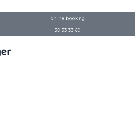
online booking
50 33 33 60
ger
sioterapi optimerer resultater, forkorter restituti
ioterapi præget af en holistisk tilgang, som omfa
i holder til i Ørestad nær Kastrup på Amager.
forsynes med de redskaber, som de har brug for til
den offentlige sygesikring og der er således ikke