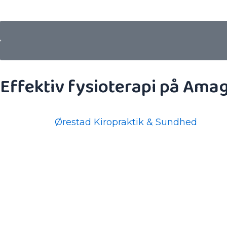
Effektiv fysioterapi på Ama
Hvorfor er det godt at besøge en fysioterapeut? Fy
skader. Hos
Ørestad Kiropraktik & Sundhed
er fys
mobilisering, specifikke øvelser og udspænding. V
Fysioterapi er en aktiv proces, hvor hver patient 
vores lokaler.
OBS: Fysioterapeuterne har ikke overenskomst med 