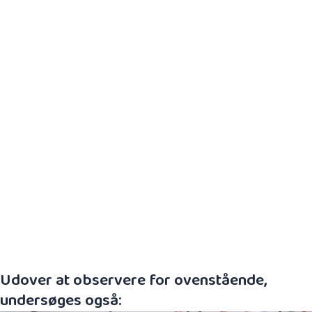
enten i mave- eller rygleje
Favoritside/tvangsstilling med hovedet
Skævt kranie/asymmetrisk hovedfacon
og/eller fladt baghoved
Nedsat bevægelse i arm eller ben til den ene
side
Trækker benene op under sig
Gnider baghovedet mod underlaget og
mister ofte håret på baghovedet
Forsinket motorisk udvikling og/eller
springer vigtige milepæle over
Vil ikke ligge på maven og har svært ved at
løfte hovedet
Udover at observere for ovenstående,
undersøges også: