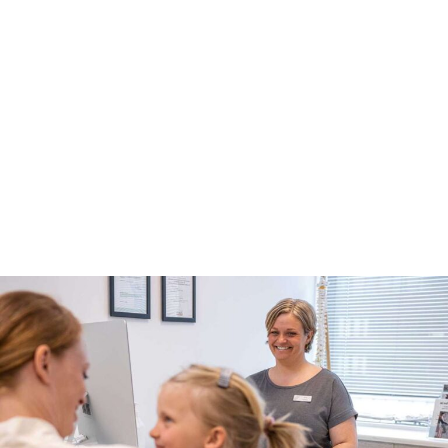
eller større børn. Reaktioner som eventuelt kan
observeres efter manuelbehandling, er øget
træthed og større sult/tørst lige efter behandlingen.
Som ved voksne, kan symptomerne forstærkes
kortvarigt. Kroppen skal vænne sig til den nye
bevægefrihed og det kan tage lidt tid for musklerne
at reagere på dette.