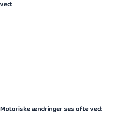
ved:
Motorisk uro, hyppig utilfredshed eller
knirken
Utrøstelig gråd
Maveproblemer i forbindelse med at sluge
luft under amning
Problemer med søvnen, enten at falde i
søvn eller kvaliteten af søvnen
Problemer med amningen, for eksempel
favoritbryst
Utilfredshed ved berøring af nakken eller tøj
over hovedet
Motoriske ændringer ses ofte ved:
Flitsbue, hvor barnet trækker hovedet
bagover
Bananform, hvor barnet ligger i C-form