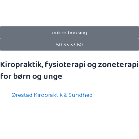
bevægeapparatet og i alle aldersgrupper.
online booking
50 33 33 60
Kiropraktik, fysioterapi og zoneterapi
for børn og unge
Hos
Ørestad Kiropraktik & Sundhed
ser vi mange
børn med nedsat bevægelse i bevægeapparatet.
Hele 35 % af vores patienter er børn
(landsgennemsnittet var 9 % i 2019). Vi tilbyder
kiropraktik for spædbørn, babyer og børn.