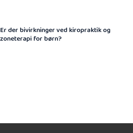
Persisterende primitive reflekser
Er der bivirkninger ved kiropraktik og
zoneterapi for børn?
Der er ikke registreret alvorlige bivirkninger efter
denne type behandling på spædbørn eller større
børn. Reaktioner som eventuelt kan observeres
efter manuelbehandling, er øget træthed og større
sult/tørst lige efter behandlingen. Som ved voksne,
kan symptomerne forstærkes kortvarigt. Kroppen
skal vænne sig til den nye bevægefrihed og det kan
tage lidt tid for musklerne at reagere på dette.