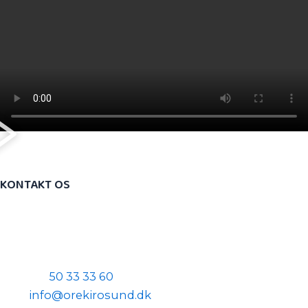
KONTAKT OS
​Ørestad Kiropraktik & Sundhed
​Arne Jacobsen Allé 16, 2. sal
​2300 København S
Telefon:
50 33 33 60
Mail:
info@orekirosund.dk