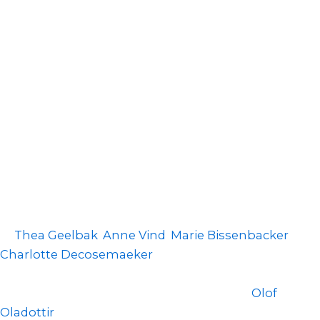
booke en tid, kan du gøre det online.
Er du under 18 år? Husk at medbringe din
forældre/værge til første konsultation.
Længere nede på siden har vi angivet nogle af de
ting, vi spørger ind til og kigger efter i
undersøgelsen samt de milepæle vi holder særlige
øje med og hyppigst anvendte
behandlingsteknikker.
Kiropraktik for børn, unge og spædbørn varetages
af
Thea Geelbak
,
Anne Vind
,
Marie Bissenbacker
og
Charlotte Decosemaeker
, der til sammen har
mange års erfaring med kiropraktik for børn.
Børnefysioterapi tilbydes af fysioterapeut
Olof
Oladottir
, som har speciale i pædiatri.