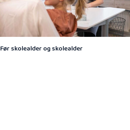
Før skolealder og skolealder
Mange større børn kan have svært ved at udtrykke
det de mærker i kroppen. Smerter i ryggen kan
komme til udtryk som mavesmerter eller
søvnforstyrrelser. Hovedpine kan komme til udtryk
som irritabilitet og manglende koncentrationsevne.
Børnenes problemer kan stamme tilbage fra
spædbarnsalderen, og forældre kan derfor tolke
problemerne som normale, fordi de aldrig har kendt
til andet.