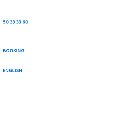
50 33 33 60
BOOKING
ENGLISH
Vi er et team af behandlere bestående af
kiropraktorer
,
fysioterapeuter
,
kropsterapeut
,
zoneterapeut og massører
. Vi tilbyder grundig
undersøgelse og behandling af problemer i hele