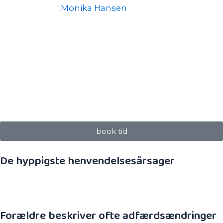
Zoneterapeut
Monika Hansen
tilbyder zoneterapi for
børn og spædbørn.
Vi bliver hyppigt anbefalet af sundhedsplejersker og
jordemødre, hvilket naturligvis sætter høje krav til
vores faglighed. Vi deltager desuden regelmæssigt i
efteruddannelse og holder os opdateret på den
nyeste faglige viden.
book tid
De hyppigste henvendelsesårsager
Vi får mange spædbørn, børn og unge ind i
zoneterapi og kiropraktik.
Forældre beskriver ofte adfærdsændringer