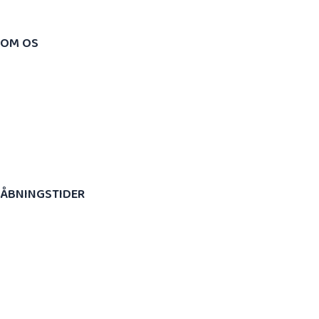
OM OS
​Ørestad Kiropraktik & Sundhed er en moderne
kiropraktisk klinik beliggende i Fields. Vi er et team af
behandlere bestående af kiropraktorer,
fysioterapeuter, kropsterapeut, zoneterapeut og
massører.
ÅBNINGSTIDER
​Mandag: 8.00 – 20.00
Tirsdag: 7.30 – 17.30
Onsdag: 7.30 – 17.30