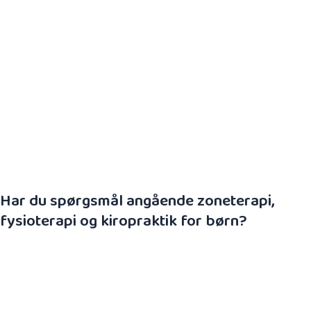
Når barnet skal lægges på maven
Når barnet begynder at vende sig
Når barnet begynder at kravle
Når barnet kan sidde
Når barnet begynder at gå
Vi glæder os til at være med til at skabe et sundt liv –
fuld af bevægelse.
Har du spørgsmål angående zoneterapi,
fysioterapi og kiropraktik for børn?
Har du brug for at høre mere om zoneterapi og
kiropraktik for børn og unge, skal du ikke tøve med
at ringe eller skrive til os. Vi besvarer gerne dine
spørgsmål. Hvis du allerede ved, at du gerne vil