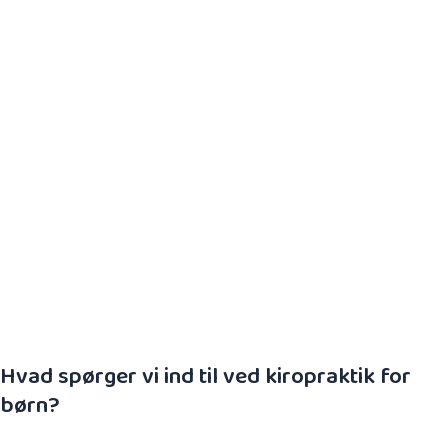
barnet ligger inde i livmoderen. Efter fødslen
modnes og videreudvikles sanserne i forhold til de
nye omgivelser.
Alle sanser er vigtige, men i forhold til
bevægeapparatet er især muskel-led-sansen
(stillingssansen), berørings- og følesansen,
synssansen samt labyrith- og ligevægtssansen
(balancen) vigtig. Resultatet af ændret
sanseintegration er en ændring af adfærd og
forstyrrelser i den naturlige motoriske udvikling.
Hvad spørger vi ind til ved kiropraktik for
børn?
Der er ikke registreret alvorlige bivirkninger efter