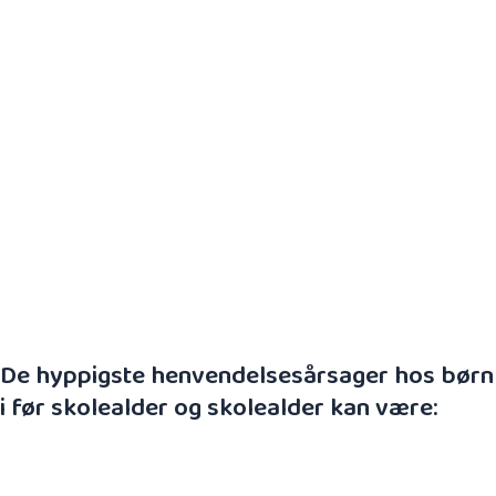
Hvis barnet pludseligt ændrer adfærd, kan det
skyldes fald eller slag under leg. Barnet udfordrer til
stadighed sin fysiske formåen, hvilket kan sætte sine
spor i bevægeapparatet.
Læg især mærke til, om barnet begynder at
fravælge aktiviteter, de ellers normalt gerne deltager
i – eller om der er smerter, der hænger ved mere end
2-3 dage.
De hyppigste henvendelsesårsager hos børn
i før skolealder og skolealder kan være:
Spædbarnsreflekserne/primitive reflekser
Kvaliteten af den motoriske udvikling