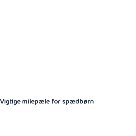
Manglende lyst til at løfte benene op fra
underlagt, når de ligger på ryggen
Bananform (C-form i mave- eller rygleje)
Flitsbue (trækker hovedet bagover)
Favoritbryst
Ammeproblemer
Vigtige milepæle for spædbørn
Milepæle, hvor det kan være en god idé at opsøge en
kiropraktor kan for eksempel være:
Efter fødslen (indenfor de første 8 uger)