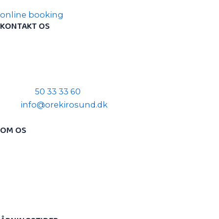
online booking
KONTAKT OS
​Ørestad Kiropraktik & Sundhed
​Arne Jacobsen Allé 16, 2. sal
​2300 København S
Telefon:
50 33 33 60
Mail:
info@orekirosund.dk
OM OS
​Ørestad Kiropraktik & Sundhed er en moderne
kiropraktisk klinik beliggende i Fields. Vi er et team af
behandlere bestående af kiropraktorer,
fysioterapeuter, kropsterapeut, zoneterapeut og
massører.