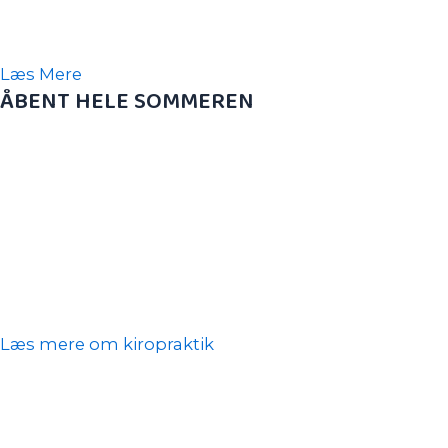
behandling og hjælpe med at forebygge.
Læs Mere​
ÅBENT HELE SOMMEREN
Vi har åbent hele sommeren, så vi kan hjælpe, når
du har ondt. Når din sædvanlige behandler holder
ferie tilbyder vi tid hos en anden, så du ikke skal
vente.
I perioden 6. juli – 7. august 2026 (uge 28 – 32) er
vores åbningstid kl 8:00 – 16:00.
Læs mere om kiropraktik​
“Professional, friendly service with exceptional
chiropractors who hear what you tell them as well as
listen to you. Was in serious discomfort prior to first .