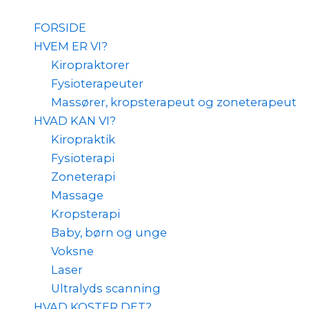
Skip
to
FORSIDE
content
HVEM ER VI?
Kiropraktorer
Fysioterapeuter
Massører, kropsterapeut og zoneterapeut
HVAD KAN VI?
Kiropraktik
Fysioterapi
Zoneterapi
Massage
Kropsterapi
Baby, børn og unge
Voksne
Laser
Ultralyds scanning
HVAD KOSTER DET?