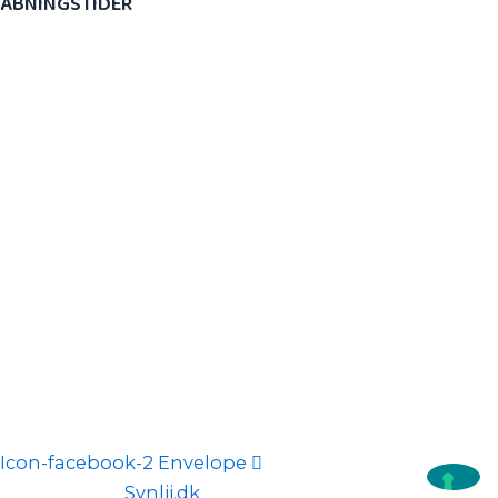
ÅBNINGSTIDER
​Mandag: 8.00 – 20.00
Tirsdag: 7.30 – 17.30
Onsdag: 7.30 – 17.30
Torsdag: 8.00 – 20.00
​Fredag: 7.30 – 17.30
Ørestad Kiropraktik & Sundhed ApS
​CVR​: 35247084
Icon-facebook-2
Envelope
Marketing af
Synlii.dk