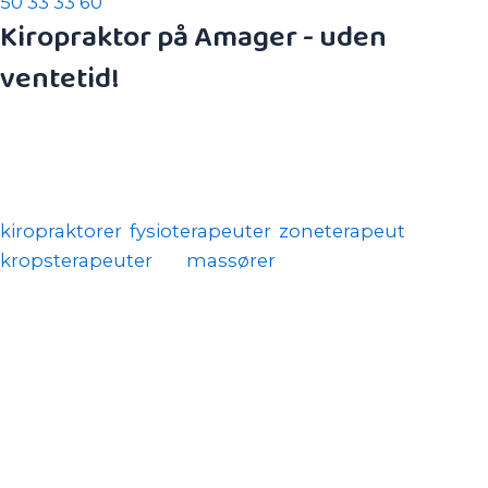
50 33 33 60
Kiropraktor på Amager - uden
ventetid!
Ørestad Kiropraktik & Sundhed er en moderne
kiropraktisk klinik beliggende i Fields.
Vi er et team af behandlere bestående af
kiropraktorer
,
fysioterapeuter
,
zoneterapeut
,
kropsterapeuter
og
massører
. Vi tilbyder grundig
undersøgelse og behandling af problemer i hele
bevægeapparatet og i alle aldersgrupper.
Du får det forløb, der passer bedst til dig eller dit
barn. Uanset om du ønsker smertelindring, bedre
bevægelse eller forebyggelse, er du i de rette
hænder hos os.