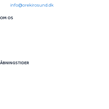
Mail:
info@orekirosund.dk
OM OS
​Ørestad Kiropraktik & Sundhed er en moderne
kiropraktisk klinik beliggende i Fields. Vi er et team af
behandlere bestående af kiropraktorer,
fysioterapeuter, kropsterapeut, zoneterapeut og
massører.
ÅBNINGSTIDER
​Mandag: 8.00 – 20.00
Tirsdag: 7.30 – 17.30
Onsdag: 7.30 – 17.30