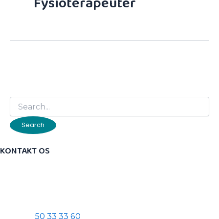
Fysioterapeuter
It seems we can’t find what you’re looking for.
Perhaps searching can help.
KONTAKT OS
​Ørestad Kiropraktik & Sundhed
​Arne Jacobsen Allé 16, 2. sal
​2300 København S
Telefon:
50 33 33 60