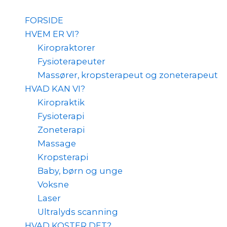
Search
Skip
for:
to
FORSIDE
content
HVEM ER VI?
Kiropraktorer
Fysioterapeuter
Massører, kropsterapeut og zoneterapeut
HVAD KAN VI?
Kiropraktik
Fysioterapi
Zoneterapi
Massage
Kropsterapi
Baby, børn og unge
Voksne
Laser
Ultralyds scanning
HVAD KOSTER DET?